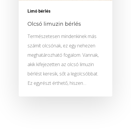
Szolgáltatások
Limó bérlés
Limuzin Flotta
Girls’ Night Out Limuzi
Olcsó limuzin bérlés
Csomag
ÁRAK
Természetesen mindenkinek más
Limuzin Bérlés Partira
Rendelés
számít olcsónak, ez egy nehezen
Kapcsolat
Limuzin Bérlés Esküvő
meghatározható fogalom. Vannak,
Email Cím:info@limocenter
Limuzin Bérlés Évfordu
akik kifejezetten az olcsó limuzin
bérlést keresik, sőt a legolcsóbbat.
Telefonszám: +3620 319 31
Limuzin Bérlés Szület
Ez egyrészt érthető, hiszen…
Hummer Limuzin Bérlé
Részletek