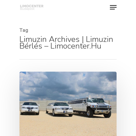
Tag
Limuzin Archives | Limuzin
Hit enter to search or ESC to close
Bérlés – Limocenter.hu
Limuzin Bérlés
Limo Rental Budapest
Airport