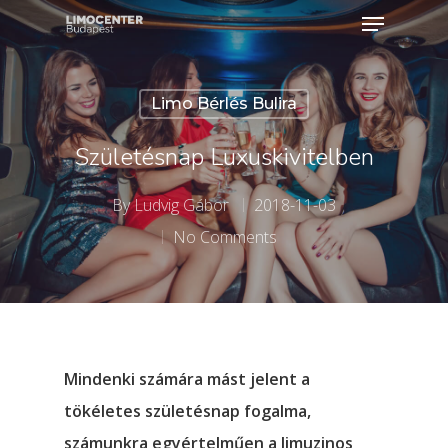
Limo Bérlés Bulira
Hit enter to search or ESC to close
Születésnap Luxuskivitelben
By
Ludvig Gábor
2018-11-03
No Comments
Mindenki számára mást jelent a
tökéletes születésnap fogalma,
számunkra egyértelműen a limuzinos