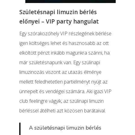
Születésnapi limuzin bérlés
előnyei – VIP party hangulat
Egy szórakozóhely VIP részlegének bérlése
igen költséges lehet és hasznosabb az ott
elköltött pénzt inkább magunkra szánni, ha
már születésnapunk van. Egy szülinapi
limuzinozás viszont az utazás élménye
mellett feledhetetlen partiélményt nyújt az
ünnepelt és vendégei számára. Aki igazi VIP
club feelingre vágyik, az szülinapi limuzin
bérléssel átélheti azt közösen barátaival.
A születésnapi limuzin bérlés