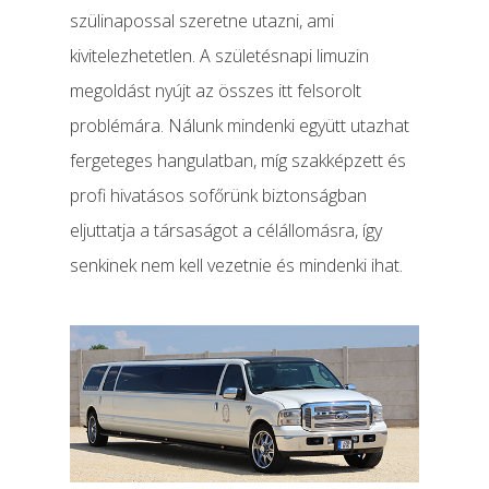
szülinapossal szeretne utazni, ami
kivitelezhetetlen. A születésnapi limuzin
megoldást nyújt az összes itt felsorolt
problémára. Nálunk mindenki együtt utazhat
fergeteges hangulatban, míg szakképzett és
profi hivatásos sofőrünk biztonságban
eljuttatja a társaságot a célállomásra, így
senkinek nem kell vezetnie és mindenki ihat.
Limuzin Bérlés
Limo Rental Budapest