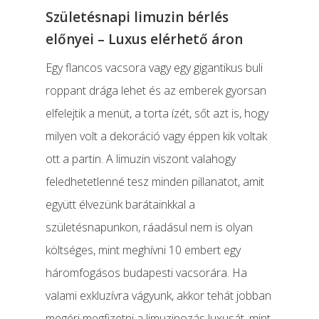
Airport
Születésnapi limuzin bérlés
előnyei – Luxus elérhető áron
Szolgáltatások
Egy flancos vacsora vagy egy gigantikus buli
Limuzin Flotta
Girls’ Night Out Limuzi
roppant drága lehet és az emberek gyorsan
Csomag
ÁRAK
elfelejtik a menüt, a torta ízét, sőt azt is, hogy
Limuzin Bérlés Partira
Rendelés
milyen volt a dekoráció vagy éppen kik voltak
Kapcsolat
ott a partin. A limuzin viszont valahogy
Limuzin Bérlés Esküvő
feledhetetlenné tesz minden pillanatot, amit
Email Cím:info@limocenter
Limuzin Bérlés Évfordu
együtt élvezünk barátainkkal a
Telefonszám: +3620 319 31
Limuzin Bérlés Szület
születésnapunkon, ráadásul nem is olyan
költséges, mint meghívni 10 embert egy
Hummer Limuzin Bérlé
háromfogásos budapesti vacsorára. Ha
Részletek
valami exkluzívra vágyunk, akkor tehát jobban
megéri megfizetni a limuzinozás luxusát, mint