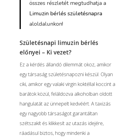
összes részletét megtudhatja a
Limuzin bérlés születésnapra
aloldalunkon!
Születésnapi limuzin bérlés
előnyei – Ki vezet?
Ez a kérdés állandó dilemmát okoz, amikor
egy társaság születésnapozni készül. Olyan
ciki, amikor egy valaki virgin koktéllal koccint a
barátok közül, feláldozva alkoholban oldott
hangulatát az ünnepelt kedvéért. A taxizás
egy nagyobb társaságot garantáltan
szétszakít és klikkesít az utazás idejére,
ráadásul biztos, hogy mindenki a