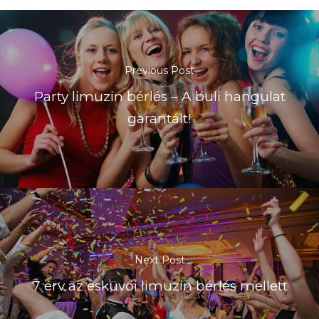
Previous Post
Party limuzin bérlés – A buli hangulat
garantált!
Next Post
7 érv az esküvői limuzin bérlés mellett