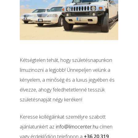
Kétségtelen tehát, hogy születésnapunkon
limuzinozni a legjobb! Ünnepeljen velünk a
kényelem, a minőség és a luxus jegyében és
élvezze, ahogy feledhetetlenné tesszük
születésnapját négy keréken!
Keresse kollégáinkat személyre szabott
ajánlatunkért az
info@limocenter.hu
címen
vagy érdeklődjön telefonon a
+36 20 319