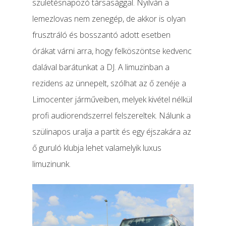
születésnapozó társasággal. Nyilván a
lemezlovas nem zenegép, de akkor is olyan
frusztráló és bosszantó adott esetben
órákat várni arra, hogy felköszöntse kedvenc
dalával barátunkat a DJ. A limuzinban a
rezidens az ünnepelt, szólhat az ő zenéje a
Limocenter járműveiben, melyek kivétel nélkül
profi audiorendszerrel felszereltek. Nálunk a
szülinapos uralja a partit és egy éjszakára az
ő guruló klubja lehet valamelyik luxus
limuzinunk.