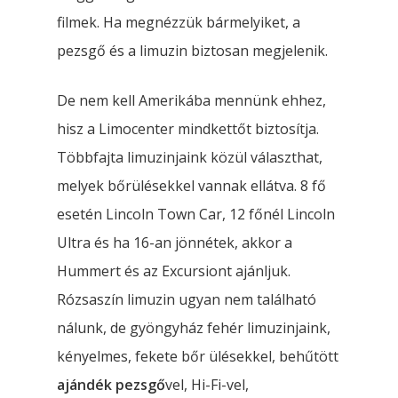
filmek. Ha megnézzük bármelyiket, a
pezsgő és a limuzin biztosan megjelenik.
De nem kell Amerikába mennünk ehhez,
hisz a Limocenter mindkettőt biztosítja.
Többfajta limuzinjaink közül választhat,
melyek bőrülésekkel vannak ellátva. 8 fő
esetén Lincoln Town Car, 12 főnél Lincoln
Limuzin Bérlés
Ultra és ha 16-an jönnétek, akkor a
Limo Rental Budapest
Hummert és az Excursiont ajánljuk.
Airport
Rózsaszín limuzin ugyan nem található
Szolgáltatások
nálunk, de gyöngyház fehér limuzinjaink,
kényelmes, fekete bőr ülésekkel, behűtött
Limuzin Flotta
Girls’ Night Out Limuzi
ajándék pezsgő
vel, Hi-Fi-vel,
Csomag