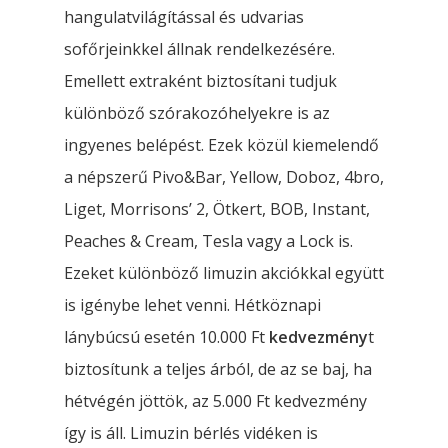
ÁRAK
hangulatvilágítással és udvarias
Limuzin Bérlés Partira
Rendelés
sofőrjeinkkel állnak rendelkezésére.
Kapcsolat
Emellett extraként biztosítani tudjuk
Limuzin Bérlés Esküvő
különböző szórakozóhelyekre is az
Email Cím:info@limocenter
Limuzin Bérlés Évfordu
ingyenes belépést. Ezek közül kiemelendő
Telefonszám: +3620 319 31
Limuzin Bérlés Szület
a népszerű Pivo&Bar, Yellow, Doboz, 4bro,
Liget, Morrisons’ 2, Ötkert, BOB, Instant,
Hummer Limuzin Bérlé
Peaches & Cream, Tesla vagy a Lock is.
Részletek
Ezeket különböző limuzin akciókkal együtt
is igénybe lehet venni. Hétköznapi
lánybúcsú esetén 10.000 Ft
kedvezmény
t
biztosítunk a teljes árból, de az se baj, ha
hétvégén jöttök, az 5.000 Ft kedvezmény
így is áll. Limuzin bérlés vidéken is