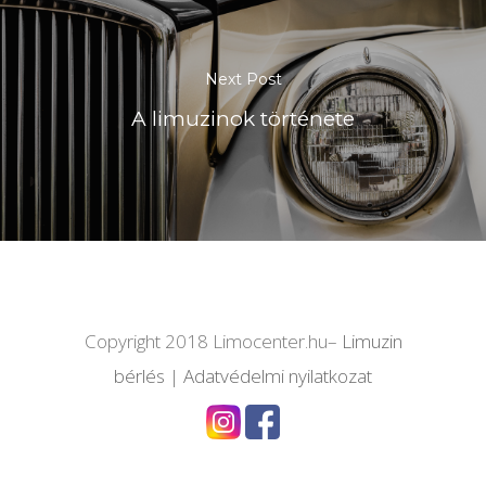
Next Post
A limuzinok története
Copyright 2018 Limocenter.hu–
Limuzin
bérlés
|
Adatvédelmi nyilatkozat