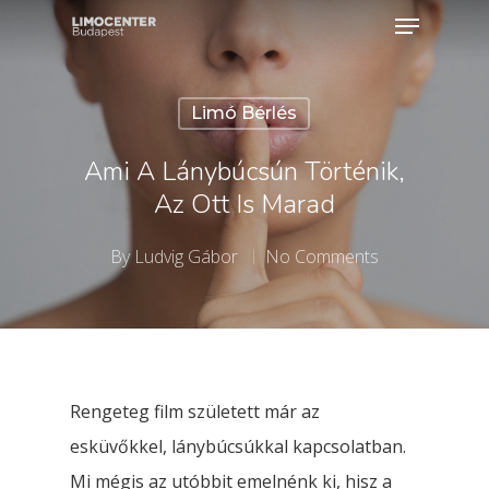
Limó Bérlés
Hit enter to search or ESC to close
Ami A Lánybúcsún Történik,
Az Ott Is Marad
By
Ludvig Gábor
No Comments
Rengeteg film született már az
esküvőkkel, lánybúcsúkkal kapcsolatban.
Mi mégis az utóbbit emelnénk ki, hisz a