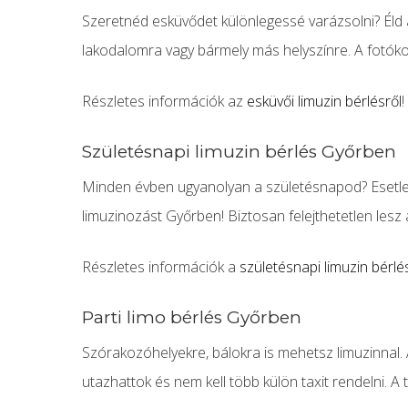
Szeretnéd esküvődet különlegessé varázsolni? Éld á
lakodalomra vagy bármely más helyszínre. A fotókon 
Részletes információk az
esküvői limuzin bérlésről
!
Születésnapi limuzin bérlés Győrben
Minden évben ugyanolyan a születésnapod? Esetleg 
limuzinozást Győrben! Biztosan felejthetetlen lesz 
Részletes információk a
születésnapi limuzin bérlé
Parti limo bérlés Győrben
Szórakozóhelyekre, bálokra is mehetsz limuzinnal.
utazhattok és nem kell több külön taxit rendelni. 