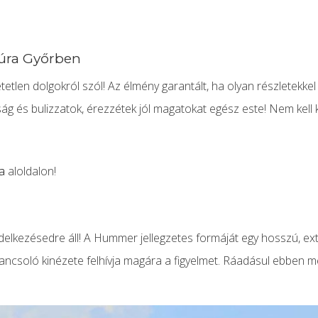
súra Győrben
etlen dolgokról szól! Az élmény garantált, ha olyan részletekkel s
ság és bulizzatok, érezzétek jól magatokat egész este! Nem kell k
a
aloldalon!
delkezésedre áll! A Hummer jellegzetes formáját egy hosszú, ex
parancsoló kinézete felhívja magára a figyelmet. Ráadásul ebben 