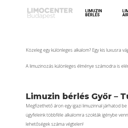
LIMUZIN
LI
BÉRLÉS
AI
Közeleg egy különleges alkalom? Egy kis luxusra vá
A limuzinozás különleges élménye számodra is elér
Limuzin bérlés Győr – 
Megfizethető áron egy igazi limuzinnal járhatod be 
ügyfeleink többféle alkalomra szokták igénybe venn
lehetőségek száma végtelen!