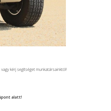
agy kérj segítséget munkatársainktól!
ont alatt!