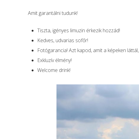
Amit garantálni tudunk!
Tiszta, igényes limuzin érkezik hozzád!
Kedves, udvarias sofőr!
Fotógarancia! Azt kapod, amit a képeken láttál, 
Exkluzív élmény!
Welcome drink!
Hit enter to search or ESC to close