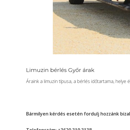
Limuzin bérlés Győr árak
Áraink a limuzin típusa, a bérlés időtartama, helye
Bármilyen kérdés esetén fordulj hozzánk biz