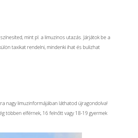
zínesíted, mint pl. a limuzinos utazás. Járjátok be a
ülön taxikat rendelni, mindenki ihat és bulizhat
tra nagy limuzinformájában láthatod újragondolva!
még többen elférnek, 16 felnőtt vagy 18-19 gyermek