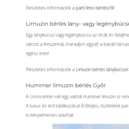
Részletes információk a
parti limo bérlésről
!
Limuzin bérlés lány- vagy legénybúc
Egy lánybúcsú vagy legénybúcsú az őrült és felejthet
várost a limuzinnal, maradjon együtt a baráti társa
egész este!
Részletes információk a
Limuzin bérlés lánybúcsúr
Hummer limuzin bérlés Győr
A Limocenter-nél egy valódi Hummer limuzin is ren
A luxus és erő találkozása! Erőteljes, tiszteletet 
is kényelmesen utazhat.