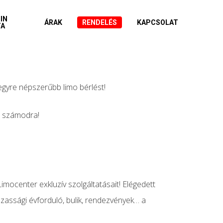
IN
ÁRAK
RENDELÉS
KAPCSOLAT
TA
egyre népszerűbb limo bérlést!
a számodra!
imocenter exkluzív szolgáltatásait! Elégedett
ázassági évforduló, bulik, rendezvények… a