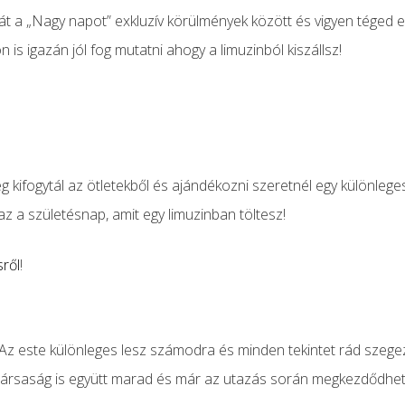
t a „Nagy napot” exkluzív körülmények között és vigyen téged egy
is igazán jól fog mutatni ahogy a limuzinból kiszállsz!
kifogytál az ötletekből és ajándékozni szeretnél egy különlege
az a születésnap, amit egy limuzinban töltesz!
sről
!
 Az este különleges lesz számodra és minden tekintet rád szeg
A társaság is együtt marad és már az utazás során megkezdődhet 