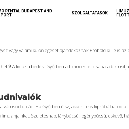
MO RENTAL BUDAPEST AND
LIMUZ
SZOLGÁLTATÁSOK
RPORT
FLOT
gysz vagy valami különlegeset ajándékoznál? Próbáld ki Te is az 
hető! A limuzin bérlést Győrben a Limocenter csapata biztosítj
Tudnivalók
a városod utcáit. Ha Győrben élsz, akkor Te is kipróbálhatod a L
i limuzinjainkat. Születésnap, lánybúcsú, legénybúcsú, esküvő, h