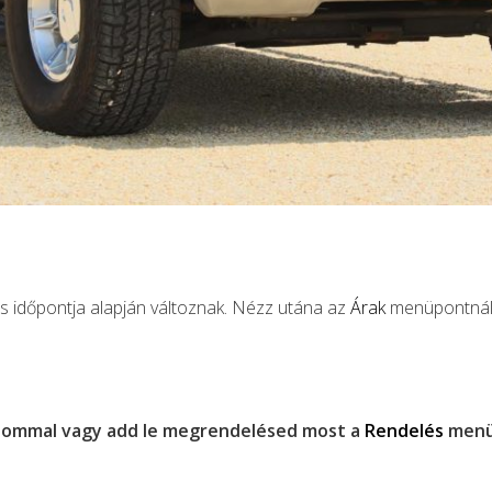
 és időpontja alapján változnak. Nézz utána az
Árak
menüpontnál v
alommal vagy add le megrendelésed most a
Rendelés
menüp