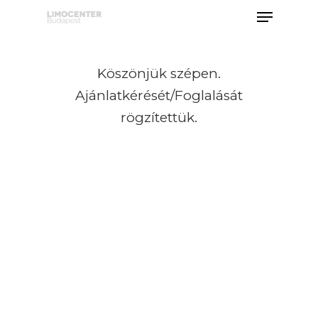
Köszönjük szépen.
Hit enter to search or ESC to close
Ajánlatkérését/Foglalását
rögzítettük.
Limuzin Bérlés
Limo Rental Budapest
Airport
Szolgáltatások
Limuzin Flotta
Girls’ Night Out Limuzi
Csomag
ÁRAK